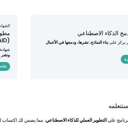
الشهاد
مج الذكاء الاصطناعي
مطور
(CAID)
ي يركز على
بناء النماذج، نشرها، ودمجها في الأعمال
شهادة 
ونشر ح
رة
تفاصي
ستتعلمه
برنامج على
التطوير العملي للذكاء الاصطناعي
، مما يضمن لك اكتساب ال