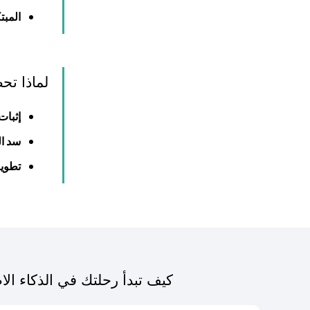
المبت
لماذا تح
إثبات
سد ال
تطوي
كيف تبدأ رحلتك في الذكاء ال