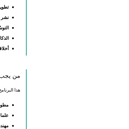
تطوير
نشر و
التوسّ
الذكا
أخلاق
من يجب أ
هذا البرنام
مطور
علماء
مهندسي