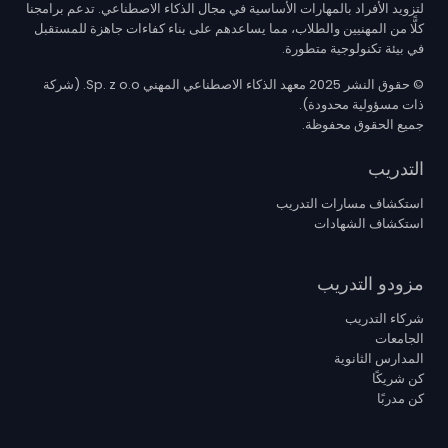
لتزويد الأفراد بالمهارات الأساسية في مجال الذكاء الاصطناعي. تدعم برامجنا
كلًّا من المهنيين والطلاب، مما يساعدهم على بناء كفاءات جاهزة للمستقبل
في بيئة تكنولوجية متطورة.
© حقوق النشر 2025 معهد الذكاء الاصطناعي المهني Sp. z o.o. (شركة
ذات مسؤولية محدودة).
جميع الحقوق محفوظة.
التدريب
استكشاف مسارات التدريب
استكشاف الشهادات
مزودو التدريب
شركاء التدريب
الجامعات
المدارس الثانوية
كن شريكًا
كن مدربًا