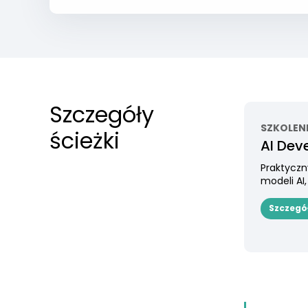
Szczegóły
SZKOLEN
ścieżki
AI Dev
Praktyczn
modeli AI,
Szczegó