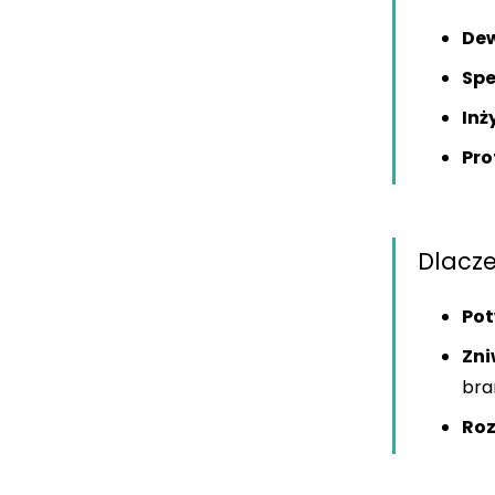
Dew
Spe
Inż
Pro
Dlacze
Pot
Zni
bra
Roz