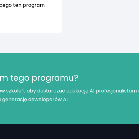
ącego ten program.
em tego programu?
ów szkoleń, aby dostarczać edukację AI profesjonalistom
ą generację deweloperów AI.