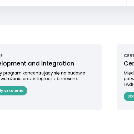
IE
CER
elopment and Integration
Cer
y program koncentrujący się na budowie
Międ
 wdrażaniu oraz integracji z biznesem.
potw
i wdr
ły szkolenia
Szc