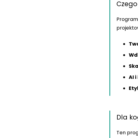
Czego 
Program 
projekto
Two
Wdr
Ska
AI 
Ety
Dla ko
Ten prog