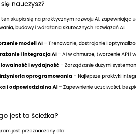
się nauczysz?
ten skupia się na praktycznym rozwoju AI, zapewniając 
wania, budowy i wdrażania skutecznych rozwiązań AI.
rzenie modeli AI
– Trenowanie, dostrajanie i optymali
ażanie i integracja AI
– AI w chmurze, tworzenie API i
lowalność i wydajność
– Zarządzanie dużymi systemami
i inżynieria oprogramowania
– Najlepsze praktyki integ
ka i odpowiedzialna AI
– Zapewnienie uczciwości, bezpi
go jest ta ścieżka?
ram jest przeznaczony dla: