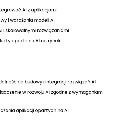
egrować AI z aplikacjami
y i wdrażania modeli AI
I i skalowalnymi rozwiązaniami
kty oparte na AI na rynek
olność do budowy i integracji rozwiązań AI
adczenie w rozwoju AI zgodne z wymaganiami
żania aplikacji opartych na AI