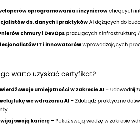
eloperów oprogramowania i inżynierow
chcących int
cjalistów ds. danych i praktyków
AI dążących do budow
ynierów chmury i DevOps
pracujących z infrastrukturą A
fesjonalistów IT i innowatorów
wprowadzających produ
go warto uzyskać certyfikat?
wierdź swoje umiejętności w zakresie AI
– Udowodnij zd
weluj lukę we wdrażaniu AI
– Zdobądź praktyczne doświ
nży
wijaj swoją karierę
– Pokaż swoją wiedzę w zakresie wdra