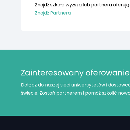
Znajdź szkołę wyższą lub partnera oferuj
Znajdź Partnera
Zainteresowany oferowani
Dołącz do naszej sieci uniwersytetów i dostawc
świecie. Zostań partnerem i pomóż szkolić now