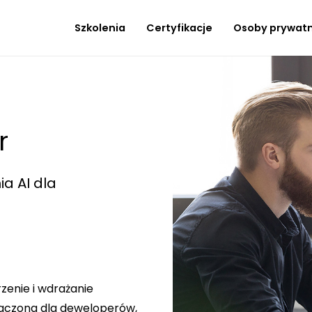
Szkolenia
Certyfikacje
Osoby prywat
r
ia AI dla
rzenie i wdrażanie
znaczona dla deweloperów,