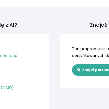
ę z AI?
Znajdź
Ten program jest r
ment and
certyfikowanych d
Znajdź partne
r (CAID)