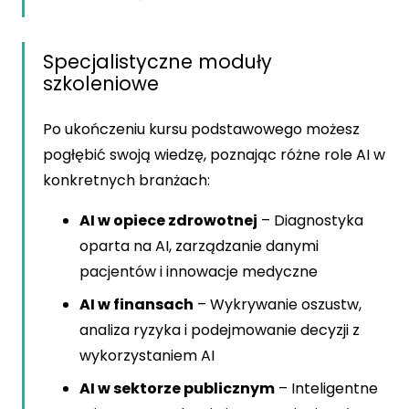
Specjalistyczne moduły
szkoleniowe
Po ukończeniu kursu podstawowego możesz
pogłębić swoją wiedzę, poznając różne role AI w
konkretnych branżach:
AI w opiece zdrowotnej
– Diagnostyka
oparta na AI, zarządzanie danymi
pacjentów i innowacje medyczne
AI w finansach
– Wykrywanie oszustw,
analiza ryzyka i podejmowanie decyzji z
wykorzystaniem AI
AI w sektorze publicznym
– Inteligentne