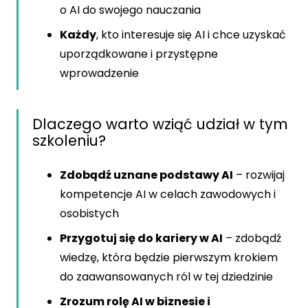
o AI do swojego nauczania
Każdy
, kto interesuje się AI i chce uzyskać
uporządkowane i przystępne
wprowadzenie
Dlaczego warto wziąć udział w tym
szkoleniu?
Zdobądź uznane podstawy AI
– rozwijaj
kompetencje AI w celach zawodowych i
osobistych
Przygotuj się do kariery w AI
– zdobądź
wiedzę, która będzie pierwszym krokiem
do zaawansowanych ról w tej dziedzinie
Zrozum rolę AI w biznesie i