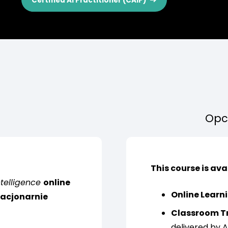
Certified AI Practitioner (CAIP)
Opcj
This course is ava
Intelligence
online
Online Learn
tacjonarnie
Classroom T
delivered by A