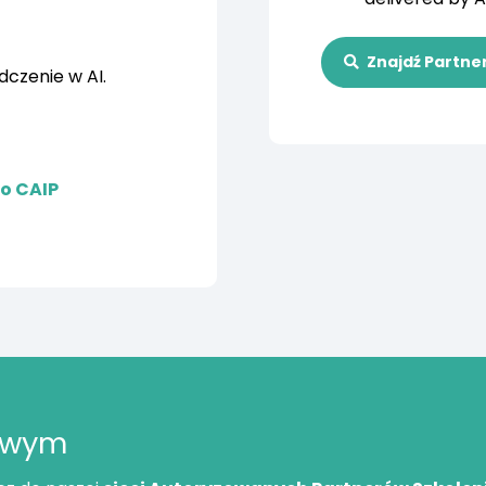
Znajdź Partne
czenie w AI.
o CAIP
iowym