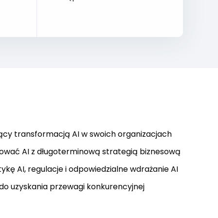
ący transformacją AI w swoich organizacjach
ować AI z długoterminową strategią biznesową
ykę AI, regulacje i odpowiedzialne wdrażanie AI
do uzyskania przewagi konkurencyjnej