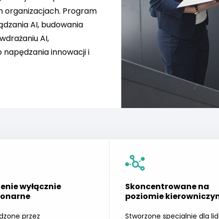
ch organizacjach. Program
ądzania AI, budowania
drażaniu AI,
 napędzania innowacji i
lenie wyłącznie
Skoncentrowane na
jonarne
poziomie kierowniczy
dzone przez
Stworzone specjalnie dla li