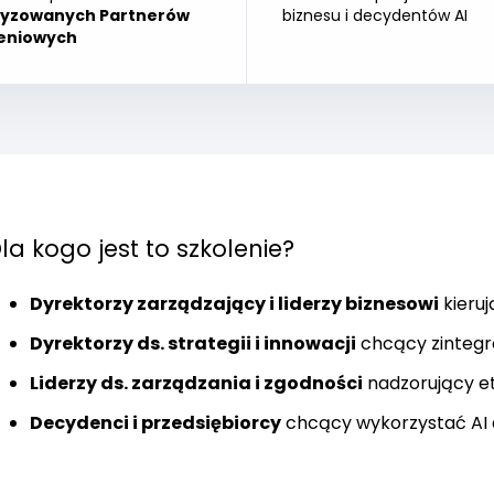
ryzowanych Partnerów
biznesu i decydentów AI
eniowych
la kogo jest to szkolenie?
Dyrektorzy zarządzający i liderzy biznesowi
kieruj
Dyrektorzy ds. strategii i innowacji
chcący zintegr
Liderzy ds. zarządzania i zgodności
nadzorujący et
Decydenci i przedsiębiorcy
chcący wykorzystać AI 