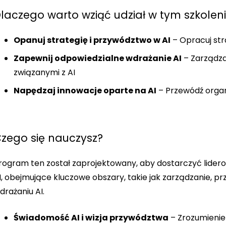
laczego warto wziąć udział w tym szkolen
Opanuj strategię i przywództwo w AI
– Opracuj stra
Zapewnij odpowiedzialne wdrażanie AI
– Zarządza
związanymi z AI
Napędzaj innowacje oparte na AI
– Przewódź organi
zego się nauczysz?
rogram ten został zaprojektowany, aby dostarczyć lide
I, obejmujące kluczowe obszary, takie jak zarządzanie,
drażaniu AI.
Świadomość AI i wizja przywództwa
– Zrozumienie 