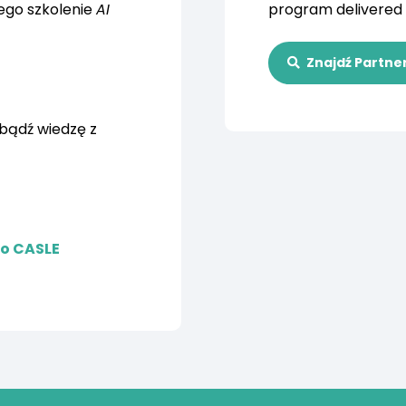
ego szkolenie
AI
program delivered 
Znajdź Partne
obądź wiedzę z
o CASLE