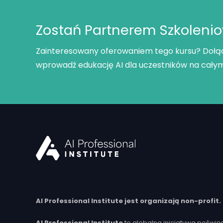
Zostań Partnerem Szkolen
Zainteresowany oferowaniem tego kursu? Dołą
wprowadź edukację AI dla uczestników na całym
AI Professional Institute jest organizają non-profit.
AI Professional Institute
to globalna inicjatywa poświ