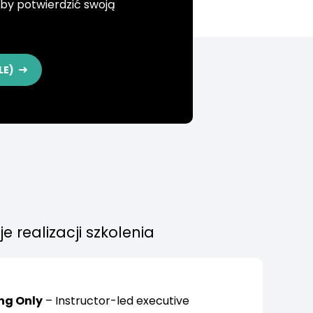
aby potwierdzić swoją
LE)
e realizacji szkolenia
ng Only
– Instructor-led executive